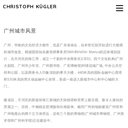
CHRISTOPH KÜGLER
广州城市风景
广州，华南的文化经济大都市，也是广东省省会，自本世纪初开始进行大规模
的城市改造。根据国际知名建筑师事务所SWA和Heller Manus的总体规划设
计，在天河区的珠江旁，成立一个新的中央商务区(CBD)。四个文化机构(广州
大剧院、广州市少年宫、广州图书馆、广东博物馆)环绕花城广场, 中央公共空
间和公园，以及两座令人印象深刻的摩天大楼，440米高的国际金融中心西塔
和530米高的周大福金融中心东塔，形成一扇进入新城市中心和中心轴的大
门。
建成后，天河区的新版块珠江新城的天际线堪称世界上最壮观、最令人激动的
景观之一。目前，中轴线在琶洲版块向南延伸。毗邻广州的地标建筑广州塔和
广州电视台的两个立方体旁边，还有三个新的博物馆(广州城市博物馆、广州美
术馆和广州科学馆)正在建设中。