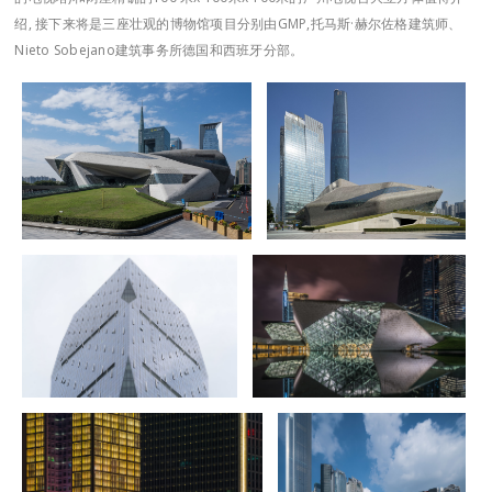
绍, 接下来将是三座壮观的博物馆项目分别由GMP,托马斯·赫尔佐格建筑师、
Nieto Sobejano建筑事务所德国和西班牙分部。