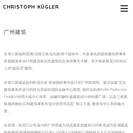
CHRISTOPH KÜGLER
广州建筑
在珠江新城和琶洲(沿珠江南北向)的两个版块中，许多著名的国际建筑师事务
所都被派来设计和建造标志性建筑综合体和摩天大楼，其中很多都是300米以
上的“超高层”建筑。
在珠江新城必提到的是扎哈·哈迪德的奢华设计的广州歌剧院、威尔金森·艾尔
建筑事务所设计的转台形状的国际金融中心西塔, 相对应的有Kohn Pederson
Fox设计的周大福中心东塔，由赫尔穆特·扬建筑设计的利通广场，以及三座紧
挨着的都由SOM建筑事务所设计的漂亮高层: 珠江大厦, 雅居乐中心和侨鑫大
厦。
在琶洲，由荷兰公司设计的广州塔做为信息基架的建筑(630米高成为亚洲最高
的电视塔)和两座精确的100 米x 100米x 100米的广州电视台大立方体值得介